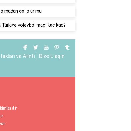
 olmadan gol olur mu
a Türkiye voleybol maçı kaç kaç?
Hakları ve Alıntı
Bize Ulaşın
 kimlerdir
ur
yor