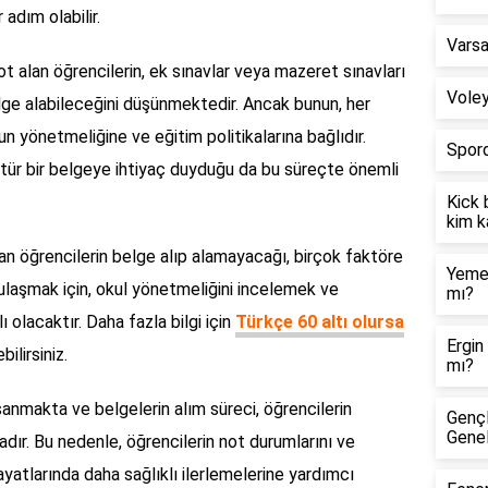
adım olabilir.
Varsa
t alan öğrencilerin, ek sınavlar veya mazeret sınavları
Voley
 belge alabileceğini düşünmektedir. Ancak bunun, her
n yönetmeliğine ve eğitim politikalarına bağlıdır.
Spord
tür bir belgeye ihtiyaç duyduğu da bu süreçte önemli
Kick 
kim k
an öğrencilerin belge alıp alamayacağı, birçok faktöre
Yemek
 ulaşmak için, okul yönetmeliğini incelemek ve
mı?
olacaktır. Daha fazla bilgi için
Türkçe 60 altı olursa
Ergin
ilirsiniz.
mı?
anmakta ve belgelerin alım süreci, öğrencilerin
Gençl
Gene
adır. Bu nedenle, öğrencilerin not durumlarını ve
hayatlarında daha sağlıklı ilerlemelerine yardımcı