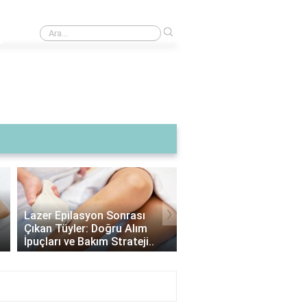
›
Kısa dönem sigorta primi nasıl hesaplanır?
›
Lazer Epilasyon Sonrası
Alexandrite Lazer: Hang
Çıkan Tüyler: Doğru Alım
Tipine Uygundur? |
İpuçları ve Bakım Strateji..
Alexandrite Lazer Hakkı