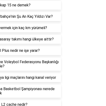
ikap 15 ne demek?
bahçe'nin Şu An Kaç Yıldızı Var?
vermek için kaç km yürümeli?
asaray takımı hangi ülkeye aittir?
l Plus nedir ne işe yarar?
ye Voleybol Federasyonu Başkanlığı
de?
ya ligi maçlarını hangi kanal veriyor
pa Basketbol Şampiyonası nerede
ak
 L2 cache nedir?