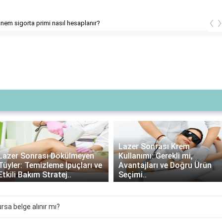
‹
nem sigorta primi nasıl hesaplanır?
Lazer Sonrası Krem
Lazer Sonrası Dökülmeyen
Kullanımı: Gerekli mi,
Tüyler: Temizleme İpuçları ve
Avantajları ve Doğru Ürün
Etkili Bakım Stratej..
Seçimi..
ursa belge alınır mı?