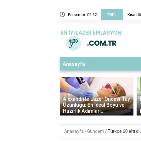
Yeni
a primi nasıl hesaplanır?
Perşembe 02:32
Kısa dö
Anasayfa
‹
ndrite Lazer Tüy
Alexandrite Lazer Öncesi Tüy
me Süresi: Kaç Gün
Uzunluğu: En İdeal Boyu ve
Etkilerini Görebilirsin..
Hazırlık Adımları..
Anasayfa
Gündem
Türkçe 60 altı ol