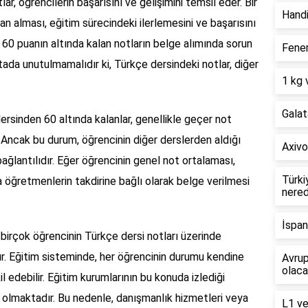
r, öğrencilerin başarısını ve gelişimini temsil eder. Bir
Hand
uan alması, eğitim sürecindeki ilerlemesini ve başarısını
 60 puanın altında kalan notların belge alımında sorun
Fener
ada unutulmamalıdır ki, Türkçe dersindeki notlar, diğer
1 kg 
Galat
rsinden 60 altında kalanlar, genellikle geçer not
 Ancak bu durum, öğrencinin diğer derslerden aldığı
Axivo
ağlantılıdır. Eğer öğrencinin genel not ortalaması,
Türki
a öğretmenlerin takdirine bağlı olarak belge verilmesi
nere
İspan
 birçok öğrencinin Türkçe dersi notları üzerinde
r. Eğitim sisteminde, her öğrencinin durumu kendine
Avru
olac
l edebilir. Eğitim kurumlarının bu konuda izlediği
li olmaktadır. Bu nedenle, danışmanlık hizmetleri veya
L1 ve