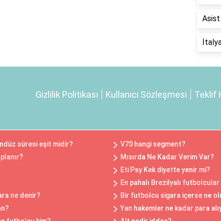
Asist
İtaly
Gizlilik Politikası
Kullanıcı Sözleşmesi
Teklif 
ndüz süresi eşit midir?
V70 hangi segment?
aplanır?
Mısırda Ne Kadar Verim Var?
Eti Pay Kek diyette yenir mi?
En pahalı Brezilyalı futbolcular
ara ne denir?
Bir futbolcu sigara içerse ne ol
an?
Yan hakemler ne kadar para alı