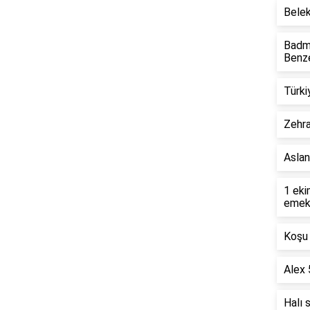
Belek
Badmi
Benze
Türki
Zehra
Aslan
1 eki
emekl
Koşu 
Alex 
Halı 