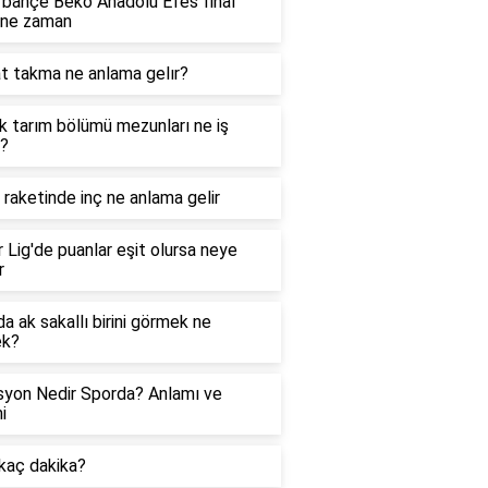
bahçe Beko Anadolu Efes final
 ne zaman
t takma ne anlama gelır?
lık tarım bölümü mezunları ne iş
r?
 raketinde inç ne anlama gelir
 Lig'de puanlar eşit olursa neye
r
a ak sakallı birini görmek ne
k?
yon Nedir Sporda? Anlamı ve
i
kaç dakika?