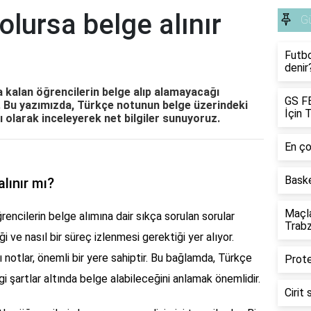
olursa belge alınır
G
Futbo
denir
 kalan öğrencilerin belge alıp alamayacağı
GS F
r. Bu yazımızda, Türkçe notunun belge üzerindeki
İçin 
lı olarak inceleyerek net bilgiler sunuyoruz.
En ço
Bask
alınır mı?
Maçla
encilerin belge alımına dair sıkça sorulan sorular
Trab
 ve nasıl bir süreç izlenmesi gerektiği yer alıyor.
ı notlar, önemli bir yere sahiptir. Bu bağlamda, Türkçe
Prote
ngi şartlar altında belge alabileceğini anlamak önemlidir.
Cirit