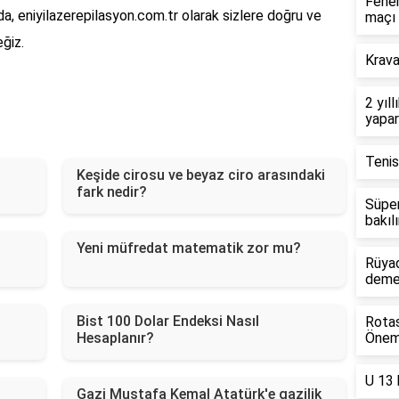
Fener
nuda, eniyilazerepilasyon.com.tr olarak sizlere doğru ve
maçı
ğiz.
Krava
2 yıl
yapa
Tenis
Keşide cirosu ve beyaz ciro arasındaki
fark nedir?
Süper
bakılı
Yeni müfredat matematik zor mu?
Rüyad
deme
Bist 100 Dolar Endeksi Nasıl
Rotas
Hesaplanır?
Önem
U 13 
Gazi Mustafa Kemal Atatürk'e gazilik