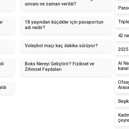
unvanı ne zaman verildi?
Passo
Tripl
ar
18 yaşından küçükler için pasaportun
adı nedir?
42 ne
Voleybol maçı kaç dakika sürüyor?
2025 
Al Na
li
Boks Nereyi Geliştirir? Fiziksel ve
kanal
Zihinsel Faydaları
Ofsay
ldı
Arası
Beşik
Kadın
çeyre