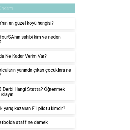
ündem
a'nın en güzel köyü hangisi?
fourSA'nın sahibi kim ve neden
?
da Ne Kadar Verim Var?
lcuların yanında çıkan çocuklara ne
?
B Derbi Hangi Statta? Öğrenmek
Tıklayın
k yarış kazanan F1 pilotu kimdir?
etbolda staff ne demek