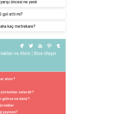
yarışı öncesi ne yenir
5 gol atti mi?
saha kaç metrekare?
Hakları ve Alıntı
Bize Ulaşın
ar alınır?
li yöntemler nelerdir?
 gelirse ne denir?
 örnekler
i yayınevi?