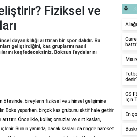
iştirir? Fiziksel ve
G
ları
Aliağ
Carre
nsel dayanıklılığı arttıran bir spor dalıdır. Bu
battı
arı geliştirdiğini, kas gruplarını nasıl
kılarını keşfedeceksiniz. Boksun faydalarını
Mısır
Futbo
denir
GS F
İçin 
ötesinde, bireylerin fiziksel ve zihinsel gelişimine
dır. Boks yaparken, birçok kas grubunu aktif hale getirir
En ço
rttırır. Öncelikle, kollar, omuzlar ve sırt kasları,
çlenir. Bunun yanında, bacak kasları da ringde hareket
Bask