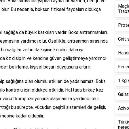
enir. Boks sırasında yapılan ayak hareketleri, denge ve
Maçla
olur. Bu nedenle, boksun fiziksel faydaları oldukça
Trab
Prote
l sağlığa da büyük katkıları vardır. Boks antrenmanları,
Cirit
yileşmesine yardımcı olur. Özellikle, antrenman sırasında
in salgılar ve bu da kişinin kendini daha iyi
Hand
da öz disiplin ve kendine güven geliştirmeye yardımcı
Fener
def belirleme, kişisel başarı duygusunu artırır.
1 kg 
alp sağlığına olan olumlu etkileri de yadsınamaz. Boks
ilo kontrolü için oldukça etkilidir. Haftada birkaç kez
Galat
bir vücut kompozisyonuna ulaşmanıza yardımcı olur.
ttığı bu süreçte, vücudun çeşitli sistemleri de gelişir,
Axivo
mesine kadar gidebilir.
Türki
nere