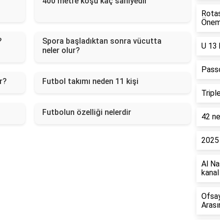
400 metre koşu kaç saniyedir
Rotas
Önem
?
Spora başladıktan sonra vücutta
U 13 
neler olur?
Passo
r?
Futbol takımı neden 11 kişi
Tripl
Futbolun özelliği nelerdir
42 ne
2025 
Al Na
kanal
Ofsay
Arası