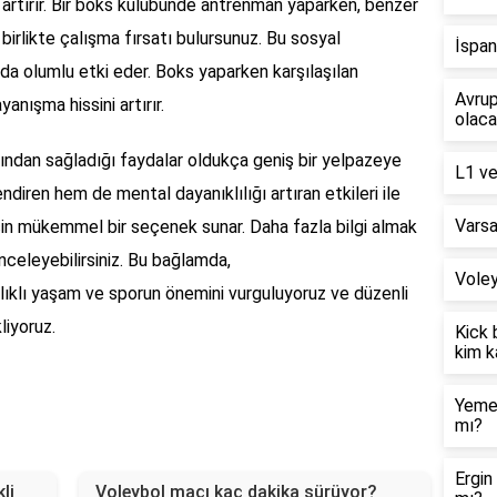
 artırır. Bir boks kulübünde antrenman yaparken, benzer
birlikte çalışma fırsatı bulursunuz. Bu sosyal
İspan
a da olumlu etki eder. Boks yaparken karşılaşılan
Avru
yanışma hissini artırır.
olac
ısından sağladığı faydalar oldukça geniş bir yelpazeye
L1 ve
diren hem de mental dayanıklılığı artıran etkileri ile
Varsa
 için mükemmel bir seçenek sunar. Daha fazla bilgi almak
inceleyebilirsiniz. Bu bağlamda,
Voley
ğlıklı yaşam ve sporun önemini vurguluyoruz ve düzenli
liyoruz.
Kick 
kim k
Yemek
mı?
Ergin
li
Voleybol maçı kaç dakika sürüyor?