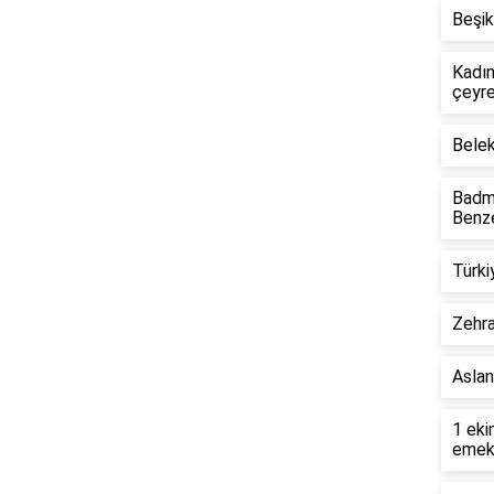
Beşik
Kadın
çeyre
Belek
Badmi
Benze
Türki
Zehra
Aslan
1 eki
emekl