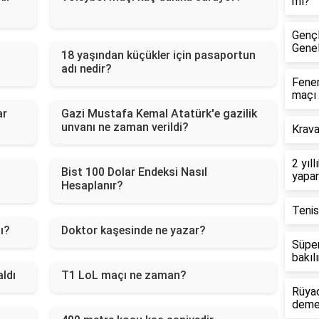
mı?
Gençl
Gene
18 yaşından küçükler için pasaportun
adı nedir?
Fener
maçı
ar
Gazi Mustafa Kemal Atatürk'e gazilik
unvanı ne zaman verildi?
Krava
2 yıl
Bist 100 Dolar Endeksi Nasıl
yapa
Hesaplanır?
Tenis
mı?
Doktor kaşesinde ne yazar?
Süper
bakılı
ldı
T1 LoL maçı ne zaman?
Rüyad
deme