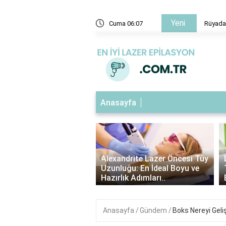
Yeni
zasında Öldüğünü Görmek
Cuma 06:07
Rüyada
Anasayfa
‹
ndrite Lazer Tüy
Alexandrite Lazer Öncesi Tüy
me Süresi: Kaç Gün
Uzunluğu: En İdeal Boyu ve
Etkilerini Görebilirsin..
Hazırlık Adımları..
Anasayfa
Gündem
Boks Nereyi Geliş