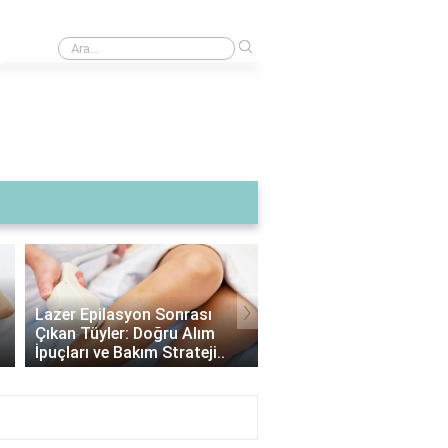
›
Rüyada Trafik Kazasında Öldüğünü Görmek
›
Lazer Epilasyon Sonrası
Alexandrite Lazer: Hang
Çıkan Tüyler: Doğru Alım
Tipine Uygundur? |
İpuçları ve Bakım Strateji..
Alexandrite Lazer Hakkı