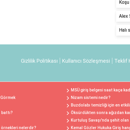
Koşu 
Alex 
Halı 
Gizlilik Politikası
Kullanıcı Sözleşmesi
Teklif 
MSÜ giriş belgesi saat kaça kad
ü Görmek
Nizam sistemi nedir?
Buzdolabı temizliği için en etki
 battı?
Öksürdükten sonra ağızdan kan
Kurtuluş Savaşı'nda şehit olan
 örnekleri nelerdir?
Kemal Gözler Hukuka Giriş hang