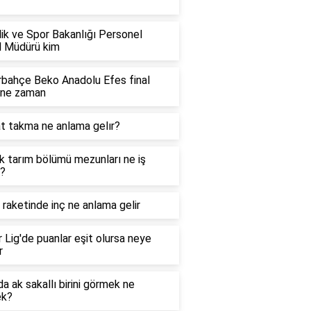
ik ve Spor Bakanlığı Personel
l Müdürü kim
bahçe Beko Anadolu Efes final
 ne zaman
t takma ne anlama gelır?
lık tarım bölümü mezunları ne iş
r?
 raketinde inç ne anlama gelir
 Lig'de puanlar eşit olursa neye
r
a ak sakallı birini görmek ne
k?