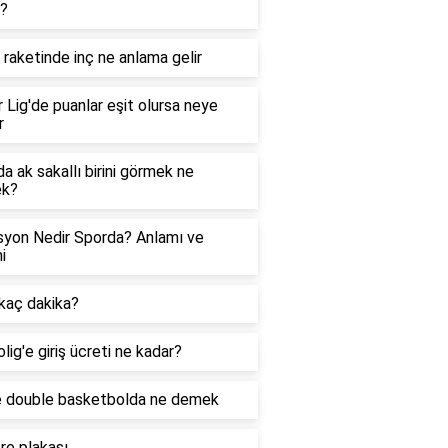
r?
 raketinde inç ne anlama gelir
 Lig'de puanlar eşit olursa neye
r
a ak sakallı birini görmek ne
k?
yon Nedir Sporda? Anlamı ve
i
kaç dakika?
lig'e giriş ücreti ne kadar?
e double basketbolda ne demek
re plakası