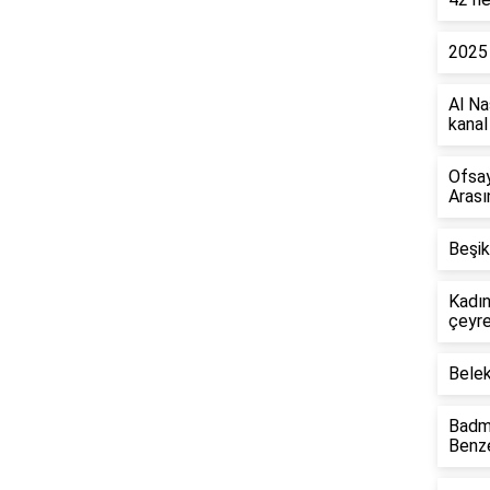
2025 
Al Na
kanal
Ofsay
Arası
Beşik
Kadın
çeyre
Belek
Badmi
Benze