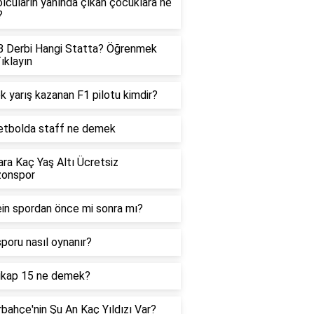
lcuların yanında çıkan çocuklara ne
?
B Derbi Hangi Statta? Öğrenmek
Tıklayın
k yarış kazanan F1 pilotu kimdir?
etbolda staff ne demek
ra Kaç Yaş Altı Ücretsiz
zonspor
in spordan önce mi sonra mı?
 sporu nasıl oynanır?
ikap 15 ne demek?
bahçe'nin Şu An Kaç Yıldızı Var?