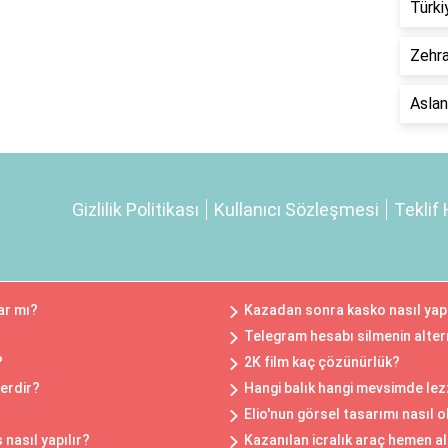
Türki
Zehra
Aslan
Gizlilik Politikası
Kullanıcı Sözleşmesi
Teklif 
ar mı?
Kazadan sonra kasko nasıl yapı
Telegram hesabı silmenin altern
?
2K film kaç çözünürlük?
lerdir?
Hangi balık hangi mevsimde lezz
Elio'nun görsel tasarımı nasıl 
 nasıl yapılır?
Kazanılan icralık araç hemen al