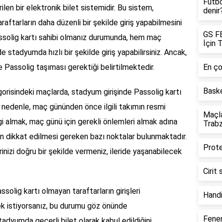
Futbo
len bir elektronik bilet sistemidir. Bu sistem,
denir
aftarların daha düzenli bir şekilde giriş yapabilmesini
GS F
assolig kartı sahibi olmanız durumunda, hem maç
İçin 
 de stadyumda hızlı bir şekilde giriş yapabilirsiniz. Ancak,
le Passolig taşıması gerektiği belirtilmektedir.
En ço
Bask
gorisindeki maçlarda, stadyum girişinde Passolig kartı
Bu nedenle, maç gününden önce ilgili takımın resmi
Maçla
i almak, maç günü için gerekli önlemleri almak adına
Trab
ken dikkat edilmesi gereken bazı noktalar bulunmaktadır.
Prote
erinizi doğru bir şekilde vermeniz, ileride yaşanabilecek
Cirit
solig kartı olmayan taraftarların girişleri
Hand
ek istiyorsanız, bu durumu göz önünde
Fener
tadyumda geçerli bilet olarak kabul edildiğini