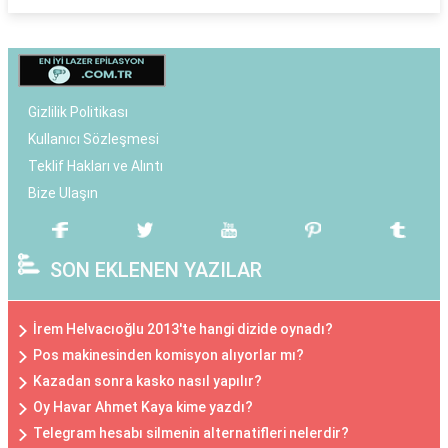
Gizlilik Politikası
Kullanıcı Sözleşmesi
Teklif Hakları ve Alıntı
Bize Ulaşın
SON EKLENEN YAZILAR
İrem Helvacıoğlu 2013'te hangi dizide oynadı?
Pos makinesinden komisyon alıyorlar mı?
Kazadan sonra kasko nasıl yapılır?
Oy Havar Ahmet Kaya kime yazdı?
Telegram hesabı silmenin alternatifleri nelerdir?