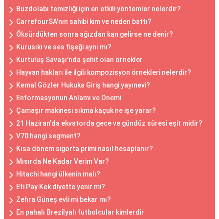
Buzdolabı temizliği için en etkili yöntemler nelerdir?
CarrefourSA'nın sahibi kim ve neden battı?
Öksürdükten sonra ağızdan kan gelirse ne denir?
Kurusıkı ve ses fişeği aynı mı?
Kurtuluş Savaşı'nda şehit olan örnekler
Hayvan hakları ile ilgili kompozisyon örnekleri nelerdir?
Kemal Gözler Hukuka Giriş hangi yayınevi?
Enformasyonun Anlamı ve Önemi
Çamaşır makinesi sıkma kaçuk ne işe yarar?
21 Haziran'da ekvatorda gece ve gündüz süresi eşit midir?
V70 hangi segment?
Kısa dönem sigorta primi nasıl hesaplanır?
Mısırda Ne Kadar Verim Var?
Hitachi hangi ülkenin malı?
Eti Pay Kek diyette yenir mi?
Zehra Güneş evli mi bekar mı?
En pahalı Brezilyalı futbolcular kimlerdir