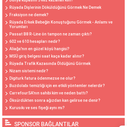
Dünya kupasını 5 kez kazanan kim?
Rüyada Dişlerinin Döküldüğünü Görmek Ne Demek
Fraksiyon ne demek?
Rüyada Erkek Bebeğin Konuştuğunu Görmek - Anlamı ve
Yorumları
Passat B8 R-Line ön tampon ne zaman çıktı?
602 ve 610 hesapları nedir?
Aliağa'nın en güzel köyü hangisi?
MSÜ giriş belgesi saat kaça kadar alınır?
Rüyada Trafik Kazasında Öldüğünü Görmek
Nizam sistemi nedir?
Digiturk fatura ödenmezse ne olur?
Buzdolabı temizliği için en etkili yöntemler nelerdir?
CarrefourSA'nın sahibi kim ve neden battı?
Öksürdükten sonra ağızdan kan gelirse ne denir?
Kurusıkı ve ses fişeği aynı mı?
SPONSOR BAĞLANTILAR