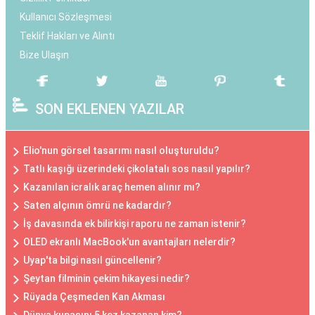
Kullanıcı Sözleşmesi
Teklif Hakları ve Alıntı
Bize Ulaşın
SON EKLENEN YAZILAR
Elio'nun görsel tasarımı nasıl oluşturuldu?
Tatlı kaşığı üzerindeki çikolatalı sos nasıl yapılır?
Kazanılan icralık araç hemen alınır mı?
Saten alçının ömrü ne kadardır?
İş davasında ek bilirkişi raporu ne zaman istenir?
OLED ekranlı MacBook'un avantajları nelerdir?
Uyap'ta bilgi nasıl güncellenir?
Şeytan filminin çekim hikayesi nedir?
Rüyada Çeşmeden Kan Akması