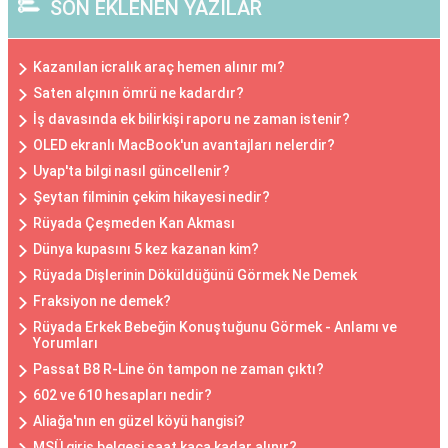
SON EKLENEN YAZILAR
Kazanılan icralık araç hemen alınır mı?
Saten alçının ömrü ne kadardır?
İş davasında ek bilirkişi raporu ne zaman istenir?
OLED ekranlı MacBook'un avantajları nelerdir?
Uyap'ta bilgi nasıl güncellenir?
Şeytan filminin çekim hikayesi nedir?
Rüyada Çeşmeden Kan Akması
Dünya kupasını 5 kez kazanan kim?
Rüyada Dişlerinin Döküldüğünü Görmek Ne Demek
Fraksiyon ne demek?
Rüyada Erkek Bebeğin Konuştuğunu Görmek - Anlamı ve
Yorumları
Passat B8 R-Line ön tampon ne zaman çıktı?
602 ve 610 hesapları nedir?
Aliağa'nın en güzel köyü hangisi?
MSÜ giriş belgesi saat kaça kadar alınır?