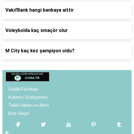
VakıfBank hangi bankaya aittir
Voleybolda kaç smaçör olur
M City kaç kez şampiyon oldu?
Gizlilik Politikası
Kullanıcı Sözleşmesi
Teklif Hakları ve Alıntı
Bize Ulaşın