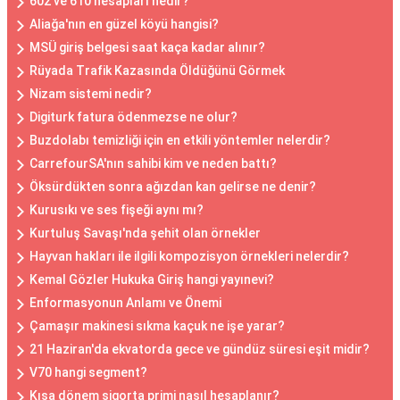
602 ve 610 hesapları nedir?
Aliağa'nın en güzel köyü hangisi?
MSÜ giriş belgesi saat kaça kadar alınır?
Rüyada Trafik Kazasında Öldüğünü Görmek
Nizam sistemi nedir?
Digiturk fatura ödenmezse ne olur?
Buzdolabı temizliği için en etkili yöntemler nelerdir?
CarrefourSA'nın sahibi kim ve neden battı?
Öksürdükten sonra ağızdan kan gelirse ne denir?
Kurusıkı ve ses fişeği aynı mı?
Kurtuluş Savaşı'nda şehit olan örnekler
Hayvan hakları ile ilgili kompozisyon örnekleri nelerdir?
Kemal Gözler Hukuka Giriş hangi yayınevi?
Enformasyonun Anlamı ve Önemi
Çamaşır makinesi sıkma kaçuk ne işe yarar?
21 Haziran'da ekvatorda gece ve gündüz süresi eşit midir?
V70 hangi segment?
Kısa dönem sigorta primi nasıl hesaplanır?