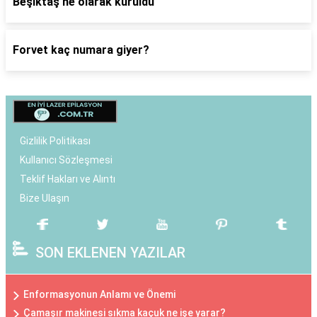
Beşiktaş ne olarak kuruldu
Forvet kaç numara giyer?
Gizlilik Politikası
Kullanıcı Sözleşmesi
Teklif Hakları ve Alıntı
Bize Ulaşın
SON EKLENEN YAZILAR
Enformasyonun Anlamı ve Önemi
Çamaşır makinesi sıkma kaçuk ne işe yarar?