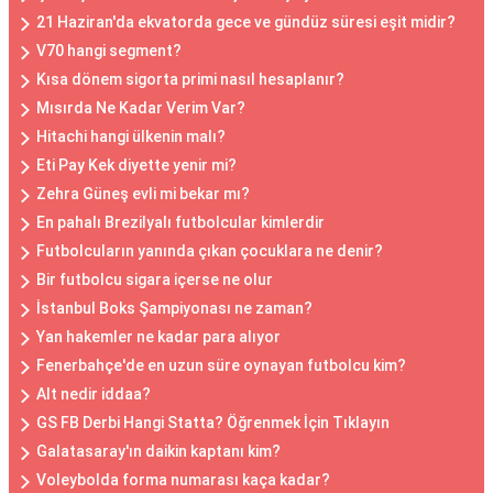
21 Haziran'da ekvatorda gece ve gündüz süresi eşit midir?
V70 hangi segment?
Kısa dönem sigorta primi nasıl hesaplanır?
Mısırda Ne Kadar Verim Var?
Hitachi hangi ülkenin malı?
Eti Pay Kek diyette yenir mi?
Zehra Güneş evli mi bekar mı?
En pahalı Brezilyalı futbolcular kimlerdir
Futbolcuların yanında çıkan çocuklara ne denir?
Bir futbolcu sigara içerse ne olur
İstanbul Boks Şampiyonası ne zaman?
Yan hakemler ne kadar para alıyor
Fenerbahçe'de en uzun süre oynayan futbolcu kim?
Alt nedir iddaa?
GS FB Derbi Hangi Statta? Öğrenmek İçin Tıklayın
Galatasaray'ın daikin kaptanı kim?
Voleybolda forma numarası kaça kadar?