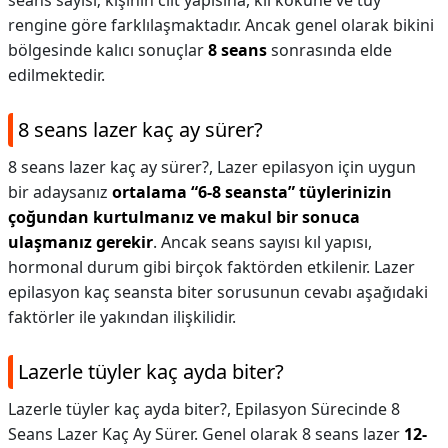
seans sayısı; kişinin cilt yapısına, kıl köküne ve tüy
rengine göre farklılaşmaktadır. Ancak genel olarak bikini
bölgesinde kalıcı sonuçlar
8 seans
sonrasında elde
edilmektedir.
8 seans lazer kaç ay sürer?
8 seans lazer kaç ay sürer?,
Lazer epilasyon için uygun
bir adaysanız
ortalama “6-8 seansta” tüylerinizin
çoğundan kurtulmanız ve makul bir sonuca
ulaşmanız gerekir
. Ancak seans sayısı kıl yapısı,
hormonal durum gibi birçok faktörden etkilenir. Lazer
epilasyon kaç seansta biter sorusunun cevabı aşağıdaki
faktörler ile yakından ilişkilidir.
Lazerle tüyler kaç ayda biter?
Lazerle tüyler kaç ayda biter?,
Epilasyon Sürecinde 8
Seans Lazer Kaç Ay Sürer. Genel olarak 8 seans lazer
12-