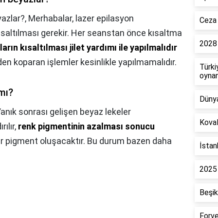
azlar?,
Merhabalar, lazer epilasyon
Ceza 
ısaltılması gerekir. Her seanstan önce kısaltma
2028 
lların kısaltılması jilet yardımı ile yapılmalıdır
nden koparan işlemler kesinlikle yapılmamalıdır.
Türki
oyna
 mı?
Dünya
anık sonrası gelişen beyaz lekeler
Koval
ılır,
renk pigmentinin azalması sonucu
krar pigment oluşacaktır. Bu durum bazen daha
İstan
2025 
Beşik
Forve