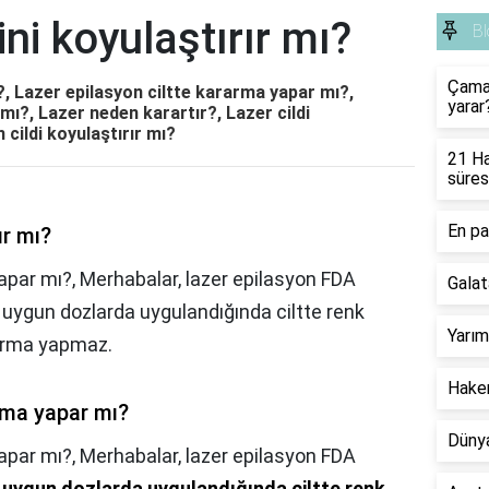
ini koyulaştırır mı?
Bl
Çamaş
ı?, Lazer epilasyon ciltte kararma yapar mı?,
yarar
 mı?, Lazer neden karartır?, Lazer cildi
 cildi koyulaştırır mı?
21 Ha
süres
En pa
ır mı?
apar mı?, Merhabalar, lazer epilasyon FDA
Galat
, uygun dozlarda uygulandığında ciltte renk
Yarım
arma yapmaz.
Hakem
rma yapar mı?
Dünya
yapar mı?,
Merhabalar, lazer epilasyon FDA
,
uygun dozlarda uygulandığında ciltte renk