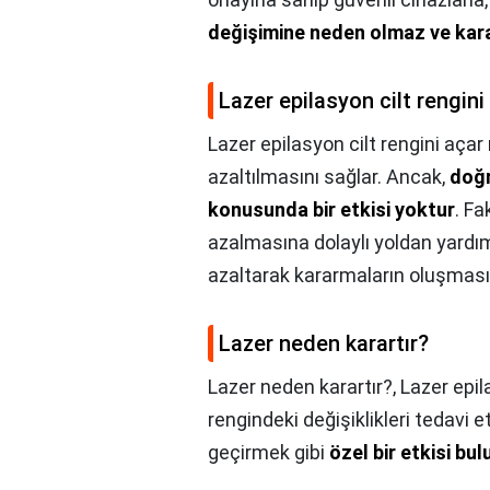
değişimine neden olmaz ve ka
Lazer epilasyon cilt rengini
Lazer epilasyon cilt rengini açar
azaltılmasını sağlar. Ancak,
doğr
konusunda bir etkisi yoktur
. F
azalmasına dolaylı yoldan yardım
azaltarak kararmaların oluşmasın
Lazer neden karartır?
Lazer neden karartır?,
Lazer epila
rengindeki değişiklikleri tedavi 
geçirmek gibi
özel bir etkisi b