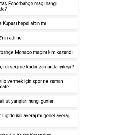
taş Fenerbahçe maçı hangi
da?
 Kupası hepsi altın mı
'nin adı ne
rbahçe Monaco maçını kim kazandı
çi dirseği ne kadar zamanda iyileşir?
 kilo vermek için spor ne zaman
malı?
li at yarışları hangi günler
 Lig'de ikili averaj mı genel averaj