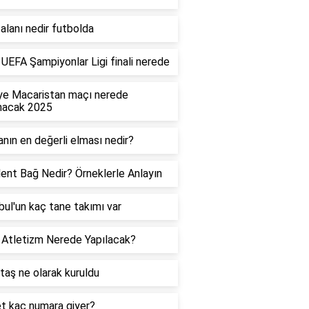
alanı nedir futbolda
UEFA Şampiyonlar Ligi finali nerede
ye Macaristan maçı nerede
nacak 2025
nın en değerli elması nedir?
ent Bağ Nedir? Örneklerle Anlayın
bul'un kaç tane takımı var
Atletizm Nerede Yapılacak?
taş ne olarak kuruldu
t kaç numara giyer?