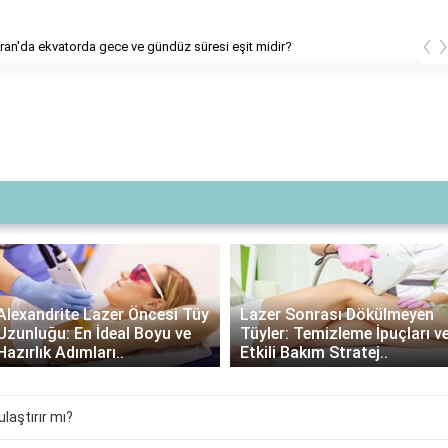
‹
21 Haziran'da ekvatorda gece ve gündüz süresi eşit midir?
Lazer Sonrası
Öncesi Tüy
Lazer Sonrası Dökülmeyen
Kullanımı: Gere
Boyu ve
Tüyler: Temizleme İpuçları ve
Avantajları ve
Etkili Bakım Stratej..
Seçimi..
ulaştırır mı?