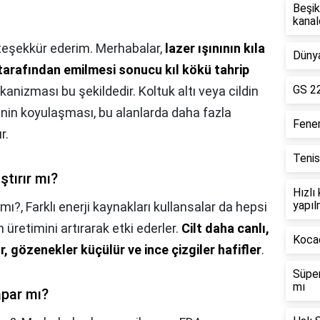
Beşik
kanal
teşekkür ederim. Merhabalar,
lazer ışınının kıla
Dünya
tarafından emilmesi sonucu kıl kökü tahrip
GS 22
anizması bu şekildedir. Koltuk altı veya cildin
ginin koyulaşması, bu alanlarda daha fazla
Fene
r.
Tenis
ştırır mı?
Hızlı
yapıl
 mı?,
Farklı enerji kaynakları kullansalar da hepsi
in üretimini artırarak etki ederler.
Cilt daha canlı,
Kocae
 gözenekler küçülür ve ince çizgiler hafifler
.
Süper
mı
apar mı?