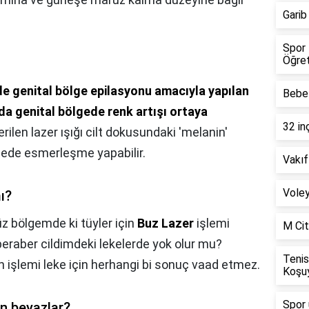
Garib
Spor 
Öğret
e genital bölge epilasyonu amacıyla yapılan
Bebel
da genital bölgede renk artışı ortaya
32 in
erilen lazer ışığı cilt dokusundaki 'melanin'
gede esmerleşme yapabilir.
Vakıf
Voley
ı?
z bölgemde ki tüyler için
Buz Lazer
işlemi
M Cit
eraber cildimdeki lekelerde yok olur mu?
Tenis
 işlemi leke için herhangi bi sonuç vaad etmez.
Koşu
Spor 
n beyazlar?