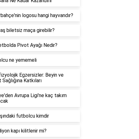
Saha Ne Kadar Kazandırır
bahçe'nin logosu hangi hayvandır?
aş biletsiz maça girebilir?
tbolda Pivot Ayağı Nedir?
olcu ne yememeli
izyolojik Egzersizler: Beyin ve
 Sağlığına Katkıları
ye'den Avrupa Ligi'ne kaç takım
acak
şındaki futbolcu kimdir
iyon kapı kilitlenir mi?