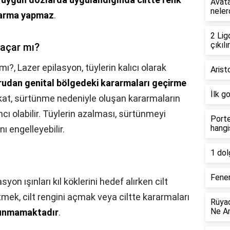
Avata
neler
rarma yapmaz
.
2 Lig
çıkılır
 açar mı?
 mı?,
Lazer epilasyon, tüylerin kalıcı olarak
Arist
udan genital bölgedeki kararmaları geçirme
İlk g
akat, sürtünme nedeniyle oluşan kararmaların
cı olabilir. Tüylerin azalması, sürtünmeyi
Porte
hangi
ı engelleyebilir.
1 dol
Fener
syon ışınları kıl köklerini hedef alırken cilt
etmek, cilt rengini açmak veya ciltte kararmaları
Rüyad
Ne An
ulunmamaktadır
.