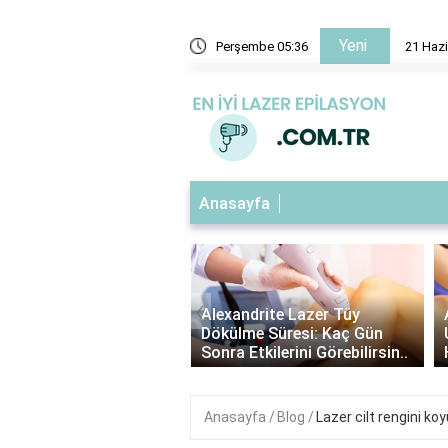
Yeni
21 Haziran'da ekvatorda gece ve gündüz süresi eşit midir?
Perşembe 05:36
Anasayfa
‹
Kıl
Alexandrite Lazer Tüy
Alexandrite Lazer 
Dökülme Süresi: Kaç Gün
Uzunluğu: En İdeal 
a ..
Sonra Etkilerini Görebilirsin..
Hazırlık Adımları..
Anasayfa
Blog
Lazer cilt rengini koy