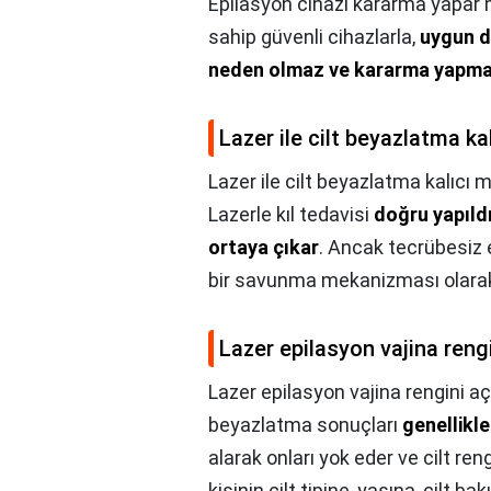
Epilasyon cihazı kararma yapar 
sahip güvenli cihazlarla,
uygun d
neden olmaz ve kararma yapm
Lazer ile cilt beyazlatma ka
Lazer ile cilt beyazlatma kalıcı m
Lazerle kıl tedavisi
doğru yapıldı
ortaya çıkar
. Ancak tecrübesiz e
bir savunma mekanizması olarak 
Lazer epilasyon vajina reng
Lazer epilasyon vajina rengini a
beyazlatma sonuçları
genellikle
alarak onları yok eder ve cilt reng
kişinin cilt tipine, yaşına, cilt