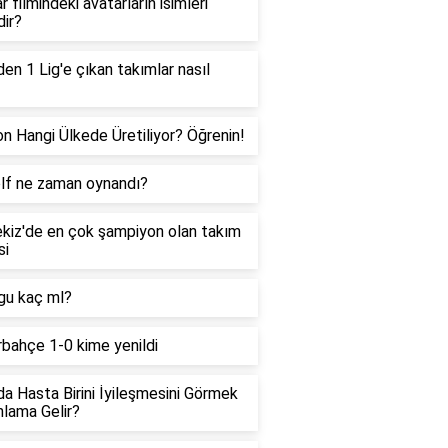
r filmindeki avatarların isimleri
dir?
den 1 Lig'e çıkan takımlar nasıl
on Hangi Ülkede Üretiliyor? Öğrenin!
olf ne zaman oynandı?
kiz'de en çok şampiyon olan takım
si
gu kaç ml?
bahçe 1-0 kime yenildi
a Hasta Birini İyileşmesini Görmek
lama Gelir?