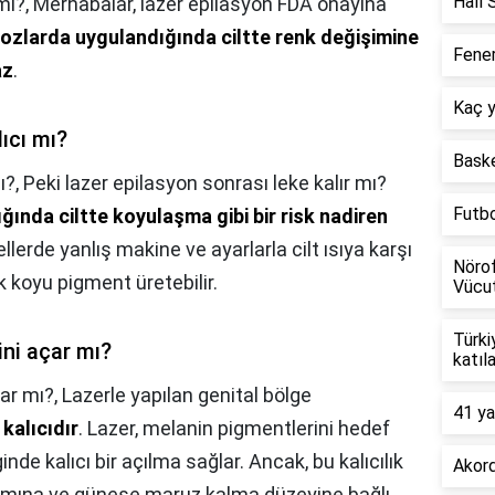
Halı 
mı?,
Merhabalar, lazer epilasyon FDA onayına
ozlarda uygulandığında ciltte renk değişimine
Fener
az
.
Kaç y
lıcı mı?
Baske
ı?,
Peki lazer epilasyon sonrası leke kalır mı?
Futb
ğında ciltte koyulaşma gibi bir risk nadiren
llerde yanlış makine ve ayarlarla cilt ısıya karşı
Nörof
koyu pigment üretebilir.
Vücut
Türki
ini açar mı?
katıl
çar mı?,
Lazerle yapılan genital bölge
41 ya
 kalıcıdır
. Lazer, melanin pigmentlerini hedef
inde kalıcı bir açılma sağlar. Ancak, bu kalıcılık
Akord
 bakımına ve güneşe maruz kalma düzeyine bağlı