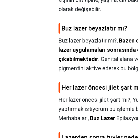
olarak değişebilir.
Buz lazer beyazlatır mı?
Buz lazer beyazlatır mı?,
Bazen d
lazer uygulamaları sonrasında 
çıkabilmektedir
. Genital alana v
pigmentini aktive ederek bu böl
Her lazer öncesi jilet şart m
Her lazer öncesi jilet şart mı?,
Yü
yaptırmak istiyorum bu işlemle b
Merhabalar ,
Buz Lazer
Epilasyon
Lazerden sonra tuyler nede