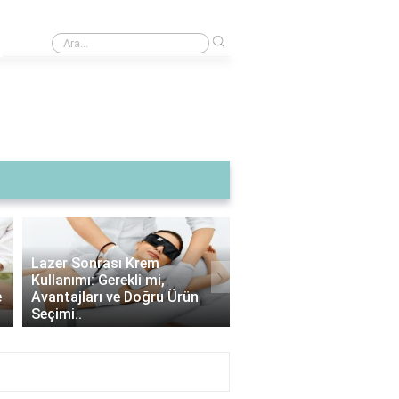
›
Pos makinesinden komisyon alıyorlar mı?
Lazer Sonrası Krem
›
Kullanımı: Gerekli mi,
Lazer Epilasyon Sonras
e
Avantajları ve Doğru Ürün
Çıkan Tüyler: Doğru Al
Seçimi..
İpuçları ve Bakım Strate