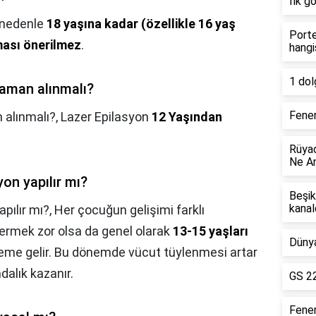
İlk g
 nedenle
18 yaşına kadar (özellikle 16 yaş
Porte
lması önerilmez
.
hangi
1 dol
 zaman alınmalı?
Fener
 alınmalı?,
Lazer Epilasyon
12 Yaşından
Rüyad
Ne An
on yapılır mı?
Beşik
kanal
pılır mı?,
Her çocuğun gelişimi farklı
 vermek zor olsa da genel olarak
13-15 yaşları
Dünya
me gelir. Bu dönemde vücut tüylenmesi artar
dalık kazanır.
GS 22
Fene