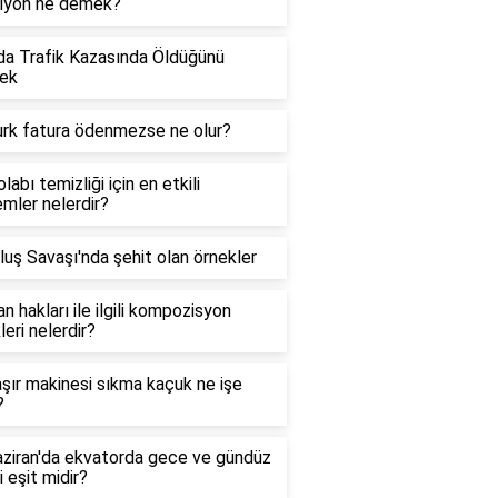
siyon ne demek?
a Trafik Kazasında Öldüğünü
ek
urk fatura ödenmezse ne olur?
labı temizliği için en etkili
mler nelerdir?
luş Savaşı'nda şehit olan örnekler
n hakları ile ilgili kompozisyon
leri nelerdir?
ır makinesi sıkma kaçuk ne işe
?
ziran'da ekvatorda gece ve gündüz
i eşit midir?