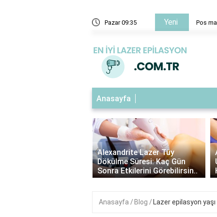
Yeni
2013'te hangi dizide oynadı?
Pazar 09:35
Pos mak
Anasayfa
‹
ndrite Lazer: Hangi Kıl
Alexandrite Lazer Tüy
e Uygundur? |
Dökülme Süresi: Kaç Gün
ndrite Lazer Hakkında ..
Sonra Etkilerini Görebilirsin..
Anasayfa
Blog
Lazer epilasyon yaşı