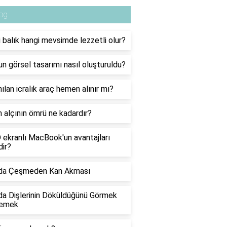
og
 balık hangi mevsimde lezzetli olur?
nun görsel tasarımı nasıl oluşturuldu?
ılan icralık araç hemen alınır mı?
 alçının ömrü ne kadardır?
ekranlı MacBook'un avantajları
dir?
da Çeşmeden Kan Akması
a Dişlerinin Döküldüğünü Görmek
emek