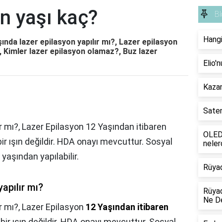
n yaşı kaç?
Bl
Hangi
ında lazer epilasyon yapılır mı?, Lazer epilasyon
?, Kimler lazer epilasyon olamaz?, Buz lazer
Elio'
Kazan
Saten
r mı?, Lazer Epilasyon 12 Yaşından itibaren
OLED 
 bir ışın değildir. HDA onayı mevcuttur. Sosyal
neler
aşından yapılabilir.
Rüya
apılır mı?
Rüyad
Ne D
r mı?,
Lazer Epilasyon
12 Yaşından itibaren
ı bir ışın değildir. HDA onayı mevcuttur. Sosyal