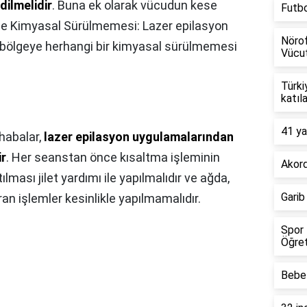
dilmelidir
. Buna ek olarak vücudun kese
Futb
lde Kimyasal Sürülmemesi: Lazer epilasyon
Nörof
bölgeye herhangi bir kimyasal sürülmemesi
Vücut
Türki
katıl
41 ya
habalar,
lazer epilasyon uygulamalarından
ir
. Her seanstan önce kısaltma işleminin
Akord
tılması jilet yardımı ile yapılmalıdır ve ağda,
Garib
ran işlemler kesinlikle yapılmamalıdır.
Spor 
Öğret
Bebel