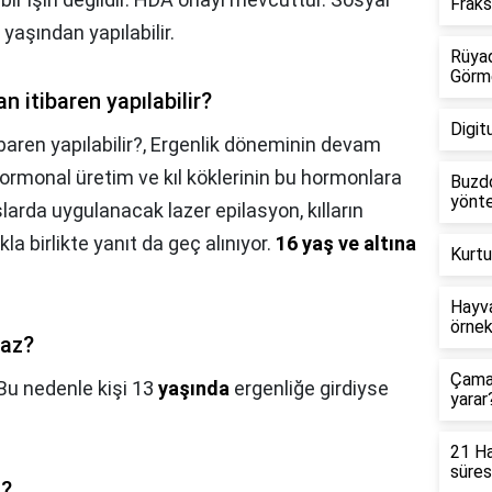
Frak
aşından yapılabilir.
Rüyad
Görm
 itibaren yapılabilir?
Digit
aren yapılabilir?,
Ergenlik döneminin devam
hormonal üretim ve kıl köklerinin bu hormonlara
Buzdo
yönte
aşlarda uygulanacak lazer epilasyon, kılların
a birlikte yanıt da geç alınıyor.
16 yaş ve altına
Kurtu
Hayva
örnek
maz?
Çamaş
Bu nedenle kişi 13
yaşında
ergenliğe girdiyse
yarar
21 Ha
süres
z?