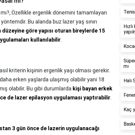
yasal mı?
Tenis
 mı?,
Özellikle ergenlik dönemini tamamlayan
r yöntemdir. Bu alanda buz lazer yaş sınırı
Hızlı
düzeyine göre yapısı oturan bireylerde 15
yapıl
ygulamaları kullanılabilir
.
Kocae
Süper
mı
sıl kriterin kişinin ergenlik yaşı olması gerekir.
daha erken yaşlarda ulaşmış olabilir yani 18
Halı 
ş olabilir. Bu gibi durumlarda
kişi bayan erkek
Fener
e de lazer epilasyon uygulaması yaptırabilir
.
Kaç y
Baske
stan 3 gün önce de lazerin uygulanacağı