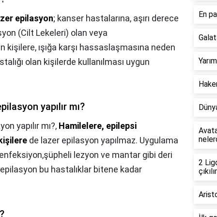
En pa
zer epilasyon
; kanser hastalarına, aşırı derece
yon (Cilt Lekeleri) olan veya
Galat
n kişilere, ışığa karşı hassaslaşmasına neden
Yarım
astalığı olan kişilerde kullanılması uygun
Hakem
pilasyon yapılır mı?
Dünya
yon yapılır mı?,
Hamilelere, epilepsi
Avata
neler
kişilere
de lazer epilasyon yapılmaz. Uygulama
 enfeksiyon,şüpheli lezyon ve mantar gibi deri
2 Lig
r epilasyon bu hastalıklar bitene kadar
çıkılır
Arist
i?