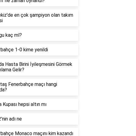
olf ne zaman oynandı?
kiz'de en çok şampiyon olan takım
si
gu kaç ml?
bahçe 1-0 kime yenildi
a Hasta Birini İyileşmesini Görmek
lama Gelir?
taş Fenerbahçe maçı hangi
da?
 Kupası hepsi altın mı
'nin adı ne
rbahçe Monaco maçını kim kazandı