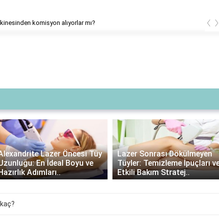
‹
inesinden komisyon alıyorlar mı?
Alexandrite Lazer Öncesi Tüy
Lazer Sonrası Dökülmeyen
Uzunluğu: En İdeal Boyu ve
Tüyler: Temizleme İpuçları v
Hazırlık Adımları..
Etkili Bakım Stratej..
 kaç?