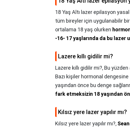
18 Yaş Altı lazer epilasyon 
18 Yaş Altı lazer epilasyon yasal
tüm bireyler için uygulanabilir bi
ortalama 18 yaş olurken
hormon 
-16- 17 yaşlarında da bu lazer u
Lazere kıllı gidilir mi?
Lazere kıllı gidilir mi?,
Bu yüzden a
Bazı kişiler hormonal dengesine 
yaşından önce bu denge sağlanmı
fark etmeksizin 18 yaşından önc
Kılsız yere lazer yapılır mı?
Kılsız yere lazer yapılır mı?,
Sean