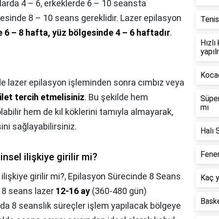
nlarda 4 – 6, erkeklerde 6 – 10 seansta
sinde 8 – 10 seans gereklidir. Lazer epilasyon
Tenis
 6 – 8 hafta, yüz bölgesinde 4 – 6 haftadır
.
Hızlı
yapıl
Kocae
e lazer epilasyon işleminden sonra cımbız veya
jilet tercih etmelisiniz
. Bu şekilde hem
Süper
mı
labilir hem de kıl köklerini tamıyla almayarak,
ni sağlayabilirsiniz.
Halı 
Fener
sel ilişkiye girilir mi?
işkiye girilir mi?,
Epilasyon Sürecinde 8 Seans
Kaç y
k 8 seans lazer
12-16 ay
(360-480 gün)
Baske
da 8 seanslık süreçler işlem yapılacak bölgeye