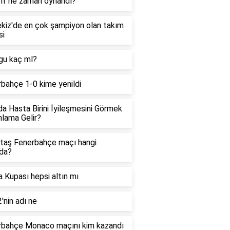
olf ne zaman oynandı?
kiz'de en çok şampiyon olan takım
si
gu kaç ml?
bahçe 1-0 kime yenildi
a Hasta Birini İyileşmesini Görmek
lama Gelir?
taş Fenerbahçe maçı hangi
da?
 Kupası hepsi altın mı
'nin adı ne
rbahçe Monaco maçını kim kazandı