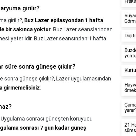
Frak
aryuma girilir?
Rüyad
 girilir?,
Buz Lazer epilasyondan 1 hafta
Görm
de bir sakınca yoktur
. Buz Lazer seanslarından
Digit
esi yeterlidir. Buz Lazer seansından 1 hafta
Buzdo
yönte
 süre sonra güneşe çıkılır?
Kurtu
 sonra güneşe çıkılır?,
Lazer uygulamasından
Hayva
a girmemelisiniz
.
örnek
Çamaş
maz?
yarar
,
Uygulama sonrası güneşten koruyucu
21 Ha
gulama sonrası 7 gün kadar güneş
süres