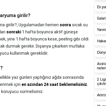
En pa
ryuma girilir?
Galat
 girilir?,
Uygulamadan hemen
sonra
sıcak su
Yarım
adan
sonraki
1 hafta boyunca aktif güneşe
 yine 1 hafta boyunca kese, peeling gibi cildi
Hakem
zak durmak gerekir. Dışarıya çıkarken mutlaka
Dünya
yucu kullanmak gereklidir.
Avata
i?
neler
ellikle yaz günleri yaptığınız ağda sonrasında
2 Lig
çıkılır
lenmek için
en azından 24 saat beklemelisiniz
.
koruyucu sürmelisiniz.
Arist