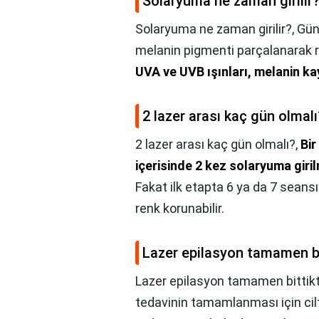
Solaryuma ne zaman girilir
Solaryuma ne zaman girilir?,
Güne
melanin pigmenti parçalanarak re
UVA ve UVB ışınları, melanin k
2 lazer arası kaç gün olmalı
2 lazer arası kaç gün olmalı?,
Bir
içerisinde 2 kez solaryuma giri
Fakat ilk etapta 6 ya da 7 seansı
renk korunabilir.
Lazer epilasyon tamamen bit
Lazer epilasyon tamamen bittikte
tedavinin tamamlanması için cilt/k