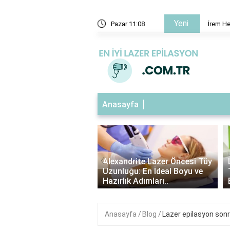
Yeni
2013'te hangi dizide oynadı?
Pazar 11:08
İrem He
Anasayfa
‹
ndrite Lazer Tüy
Alexandrite Lazer Öncesi Tüy
me Süresi: Kaç Gün
Uzunluğu: En İdeal Boyu ve
Etkilerini Görebilirsin..
Hazırlık Adımları..
Anasayfa
Blog
Lazer epilasyon sonra