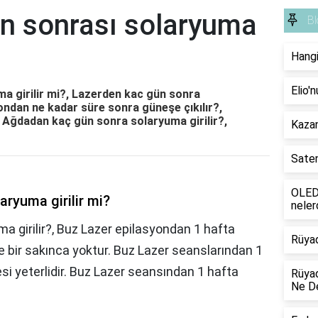
on sonrası solaryuma
Bl
Hangi
Elio'
a girilir mi?, Lazerden kac gün sonra
yondan ne kadar süre sonra güneşe çıkılır?,
 Ağdadan kaç gün sonra solaryuma girilir?,
Kazan
Saten
OLED 
aryuma girilir mi?
neler
a girilir?, Buz Lazer epilasyondan 1 hafta
Rüya
 bir sakınca yoktur. Buz Lazer seanslarından 1
i yeterlidir. Buz Lazer seansından 1 hafta
Rüyad
Ne D