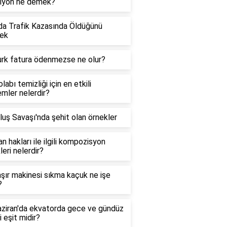
siyon ne demek?
a Trafik Kazasında Öldüğünü
ek
urk fatura ödenmezse ne olur?
labı temizliği için en etkili
mler nelerdir?
luş Savaşı'nda şehit olan örnekler
n hakları ile ilgili kompozisyon
leri nelerdir?
ır makinesi sıkma kaçuk ne işe
?
ziran'da ekvatorda gece ve gündüz
i eşit midir?