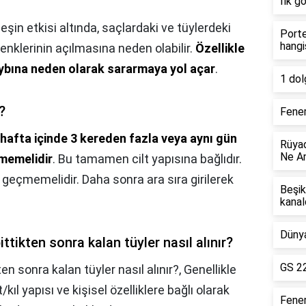
?
İlk g
şin etkisi altında, saçlardaki ve tüylerdeki
Porte
hangi
nklerinin açılmasına neden olabilir.
Özellikle
aybına neden olarak sararmaya yol açar
.
1 dol
?
Fener
 hafta içinde 3 kereden fazla veya aynı gün
Rüyad
Ne An
lmemelidir
. Bu tamamen cilt yapısına bağlıdır.
 geçmemelidir. Daha sonra ara sıra girilerek
Beşik
kanal
Dünya
tikten sonra kalan tüyler nasıl alınır?
GS 22
n sonra kalan tüyler nasıl alınır?,
Genellikle
ıl yapısı ve kişisel özelliklere bağlı olarak
Fene