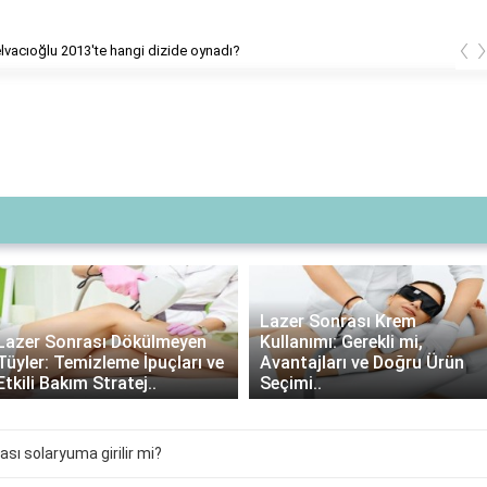
‹
lvacıoğlu 2013'te hangi dizide oynadı?
Lazer Sonrası Krem
Lazer Sonrası Dökülmeyen
Kullanımı: Gerekli mi,
Tüyler: Temizleme İpuçları ve
Avantajları ve Doğru Ürün
Etkili Bakım Stratej..
Seçimi..
sı solaryuma girilir mi?