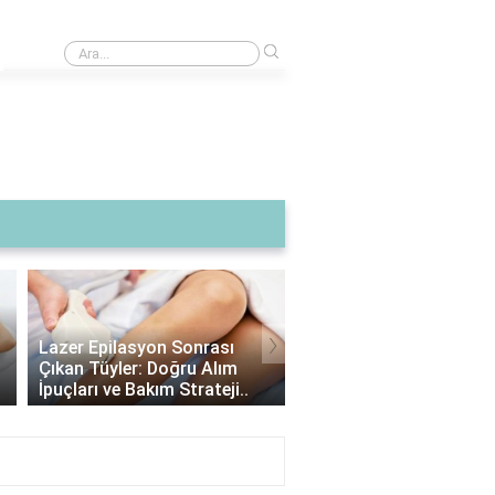
›
İrem Helvacıoğlu 2013'te hangi dizide oynadı?
›
Lazer Epilasyon Sonrası
Alexandrite Lazer: Hang
Çıkan Tüyler: Doğru Alım
Tipine Uygundur? |
İpuçları ve Bakım Strateji..
Alexandrite Lazer Hakkı