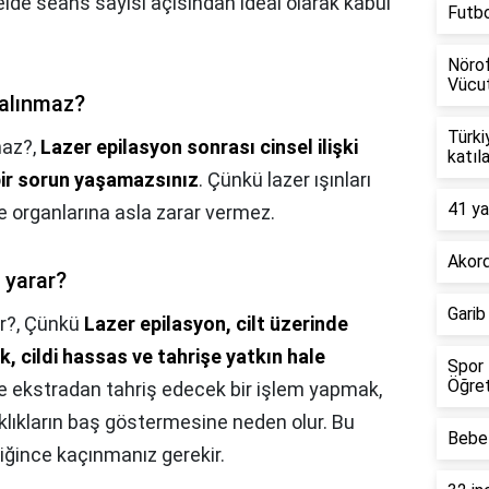
elde seans sayısı açısından ideal olarak kabul
Futb
Nörof
Vücut
alınmaz?
Türki
maz?,
Lazer epilasyon sonrası cinsel ilişki
katıl
 bir sorun yaşamazsınız
. Çünkü lazer ışınları
41 ya
me organlarına asla zarar vermez.
Akord
 yarar?
Garib
r?,
Çünkü
Lazer epilasyon, cilt üzerinde
, cildi hassas ve tahrişe yatkın hale
Spor 
Öğret
de ekstradan tahriş edecek bir işlem yapmak,
ıklıkların baş göstermesine neden olur. Bu
Bebel
ğince kaçınmanız gerekir.