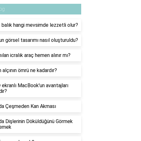
og
 balık hangi mevsimde lezzetli olur?
nun görsel tasarımı nasıl oluşturuldu?
ılan icralık araç hemen alınır mı?
 alçının ömrü ne kadardır?
ekranlı MacBook'un avantajları
dir?
da Çeşmeden Kan Akması
a Dişlerinin Döküldüğünü Görmek
emek