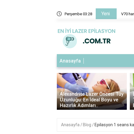
Yeni
nt?
Perşembe 03:28
V70 ha
Anasayfa
‹
ndrite Lazer Tüy
Alexandrite Lazer Öncesi Tüy
me Süresi: Kaç Gün
Uzunluğu: En İdeal Boyu ve
Etkilerini Görebilirsin..
Hazırlık Adımları..
Anasayfa
Blog
Epilasyon 1 seans ka