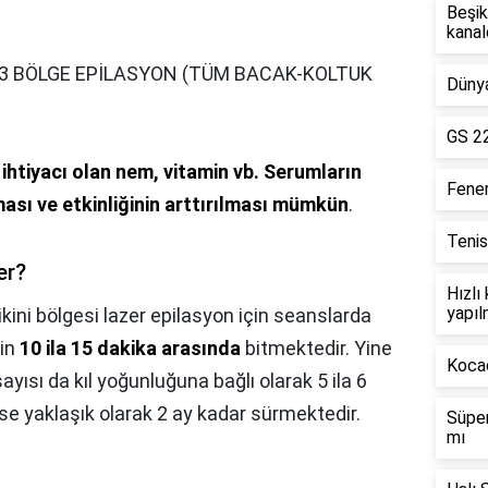
Beşik
kanal
 3 BÖLGE EPİLASYON (TÜM BACAK-KOLTUK
Dünya
GS 22
n ihtiyacı olan nem, vitamin vb.
Serumların
Fene
ması ve etkinliğinin arttırılması mümkün
.
Tenis
er?
Hızlı
yapıl
ikini bölgesi lazer epilasyon için seanslarda
çin
10 ila 15 dakika arasında
bitmektedir. Yine
Kocae
ayısı da kıl yoğunluğuna bağlı olarak 5 ila 6
ise yaklaşık olarak 2 ay kadar sürmektedir.
Süper
mı