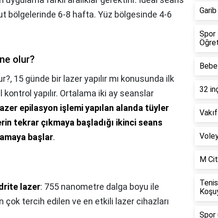
Garib
vücut bölgelerinde 6-8 hafta. Yüz bölgesinde 4-6
Spor 
Öğret
 ne olur?
Bebel
ur?,
15 günde bir lazer yapılır mı konusunda ilk
32 in
kontrol yapılır. Ortalama iki ay seanslar
lazer epilasyon işlemi yapılan alanda tüyler
Vakıf
rin tekrar çıkmaya başladığı ikinci seans
Voley
flamaya başlar
.
M Cit
Tenis
rite lazer
: 755 nanometre dalga boyu ile
Koşu
n çok tercih edilen ve en etkili lazer cihazları
Spor 