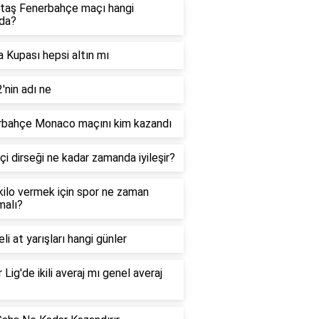
taş Fenerbahçe maçı hangi
da?
 Kupası hepsi altın mı
'nin adı ne
rbahçe Monaco maçını kim kazandı
çi dirseği ne kadar zamanda iyileşir?
 kilo vermek için spor ne zaman
malı?
li at yarışları hangi günler
 Lig'de ikili averaj mı genel averaj