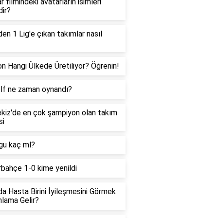
r filmindeki avatarların isimleri
dir?
den 1 Lig'e çıkan takımlar nasıl
on Hangi Ülkede Üretiliyor? Öğrenin!
olf ne zaman oynandı?
kiz'de en çok şampiyon olan takım
si
gu kaç ml?
bahçe 1-0 kime yenildi
a Hasta Birini İyileşmesini Görmek
lama Gelir?