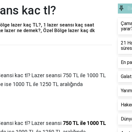
ans kac tl?
Bl
Çamaş
Bölge lazer kaç TL?, 1 lazer seansı kaç saat
yarar
ge lazer ne demek?, Özel Bölge lazer kaç dk
21 Ha
süres
En pa
Seansi kac tl? Lazer seansi 750 TL ile 1000 TL
Galat
e ise 1000 TL ile 1250 TL aralığında
Yarım
Hakem
Dünya
Seansi kac tl? Lazer seansi
750 TL ile 1000 TL
de ise 1000 TL ile 1250 TL aralığında