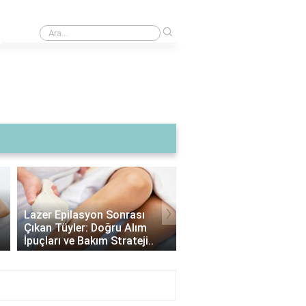
›
V70 hangi segment?
›
Lazer Epilasyon Sonrası
Alexandrite Lazer: Hang
Çıkan Tüyler: Doğru Alım
Tipine Uygundur? |
İpuçları ve Bakım Strateji..
Alexandrite Lazer Hakkı