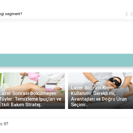
‹
ngi segment?
Lazer Sonrası Krem
Lazer Sonrası Dökülmeyen
Kullanımı: Gerekli mi,
Tüyler: Temizleme İpuçları ve
Avantajları ve Doğru Ürün
Etkili Bakım Stratej..
Seçimi..
c tl?