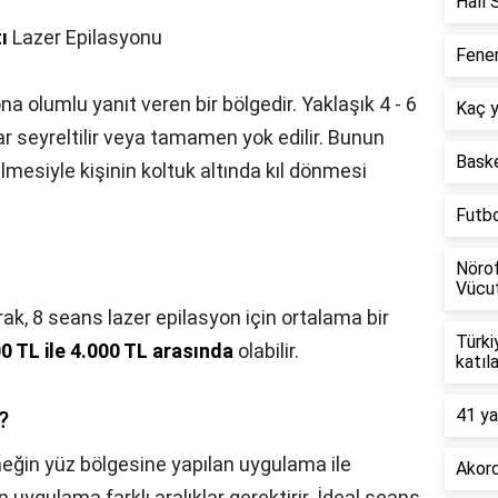
Halı 
ı
Lazer Epilasyonu
Fener
ona olumlu yanıt veren bir bölgedir. Yaklaşık 4 - 6
Kaç y
ar seyreltilir veya tamamen yok edilir. Bunun
Baske
ilmesiyle kişinin koltuk altında kıl dönmesi
Futb
Nörof
Vücut
rak, 8 seans lazer epilasyon için ortalama bir
Türki
0 TL ile 4.000 TL arasında
olabilir.
katıl
41 ya
?
eğin yüz bölgesine yapılan uygulama ile
Akord
 uygulama farklı aralıklar gerektirir. İdeal seans