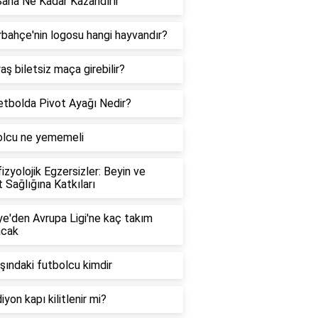
Saha Ne Kadar Kazandırır
bahçe'nin logosu hangi hayvandır?
aş biletsiz maça girebilir?
tbolda Pivot Ayağı Nedir?
olcu ne yememeli
izyolojik Egzersizler: Beyin ve
 Sağlığına Katkıları
ye'den Avrupa Ligi'ne kaç takım
acak
şındaki futbolcu kimdir
iyon kapı kilitlenir mi?