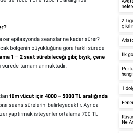
Avata
neler
2 Lig
çıkılır
er?
azer epilasyonda seanslar ne kadar sürer?
Arist
cak bölgenin büyüklüğüne göre farklı sürede
İlk g
ama 1 – 2 saat sürebileceği gibi; bıyık, çene
i sürede tamamlanmaktadır.
Porte
hangi
1 dol
tları
tüm vücut için 4000 – 5000 TL aralığında
Fener
yapısı seans sürelerini belirleyecektir. Ayrıca
azer yaptırmak isteyenler ortalama 700 TL
Rüyad
Ne An