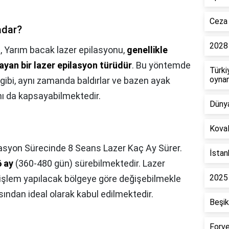
Ceza 
adar?
2028 
,
Yarım bacak lazer epilasyonu,
genellikle
ayan bir lazer epilasyon türüdür
. Bu yöntemde
Türki
oyna
 gibi, aynı zamanda baldırlar ve bazen ayak
ını da kapsayabilmektedir.
Dünya
Koval
lasyon Sürecinde 8 Seans Lazer Kaç Ay Sürer.
İstan
 ay
(360-480 gün) sürebilmektedir. Lazer
2025 
 işlem yapılacak bölgeye göre değişebilmekle
sından ideal olarak kabul edilmektedir.
Beşik
Forve