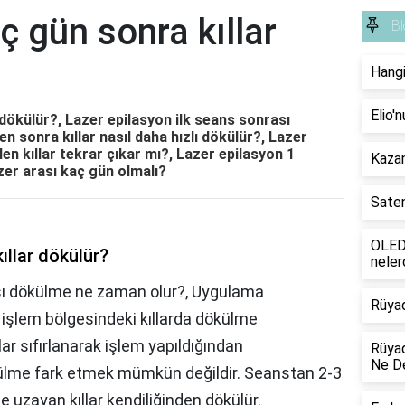
ç gün sonra kıllar
Bl
Hangi
Elio'
 dökülür?, Lazer epilasyon ilk seans sonrası
 sonra kıllar nasıl daha hızlı dökülür?, Lazer
en kıllar tekrar çıkar mı?, Lazer epilasyon 1
Kazan
zer arası kaç gün olmalı?
Saten
OLED 
ıllar dökülür?
neler
ası dökülme ne zaman olur?, Uygulama
Rüya
 işlem bölgesindeki kıllarda dökülme
lar sıfırlanarak işlem yapıldığından
Rüyad
Ne D
me fark etmek mümkün değildir. Seanstan 2-3
uzayan kıllar kendiliğinden dökülür.