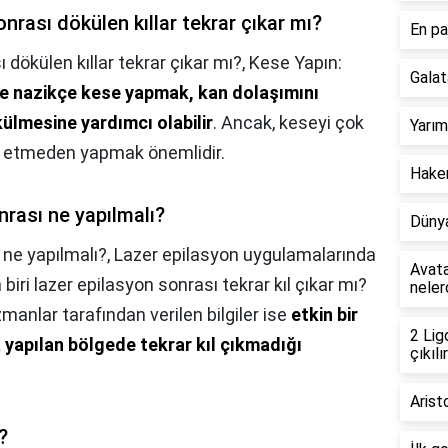
nrası dökülen kıllar tekrar çıkar mı?
En pa
 dökülen kıllar tekrar çıkar mı?,
Kese Yapın:
Galat
ye nazikçe kese yapmak, kan dolaşımını
külmesine yardımcı olabilir
. Ancak, keseyi çok
Yarım
iş etmeden yapmak önemlidir.
Hakem
rası ne yapılmalı?
Dünya
 ne yapılmalı?,
Lazer epilasyon uygulamalarında
Avata
iri lazer epilasyon sonrası tekrar kıl çıkar mı?
neler
anlar tarafından verilen bilgiler ise
etkin bir
2 Lig
yapılan bölgede tekrar kıl çıkmadığı
çıkılır
Arist
?