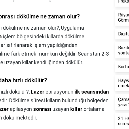
Frak
Rüyad
sonrası dökülme ne zaman olur?
Görm
sı dökülme ne zaman olur?,
Uygulama
Digit
a
işlem bölgesindeki kıllarda dökülme
lar sıfırlanarak işlem yapıldığından
Buzdo
yönte
me fark etmek mümkün değildir. Seanstan 2-3
uzayan kıllar kendiliğinden dökülür.
Kurtu
daha hızlı dökülür?
Hayva
örnek
hızlı dökülür?,
Lazer
epilasyonun
ilk seansından
Çamaş
dir. Dökülme süresi kılların bulunduğu bölgeden
yarar
azer
epilasyon
sonrası
uzayan
kıllar
ortalama
en dökülmektedir.
21 Ha
süres