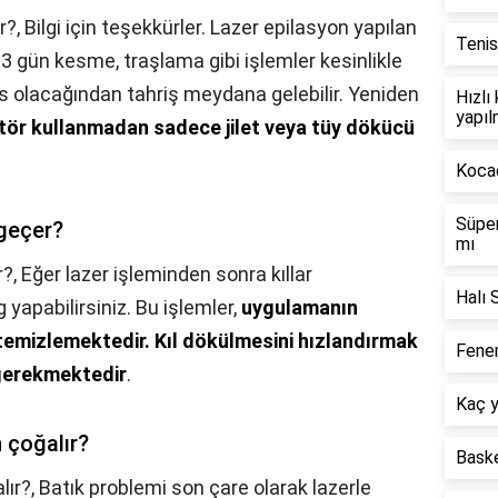
r?,
Bilgi için teşekkürler. Lazer epilasyon yapılan
Tenis
3 gün kesme, traşlama gibi işlemler kesinlikle
s olacağından tahriş meydana gelebilir. Yeniden
Hızlı
yapıl
tör kullanmadan sadece jilet veya tüy dökücü
Kocae
Süper
geçer?
mı
r?,
Eğer lazer işleminden sonra kıllar
Halı 
yapabilirsiniz. Bu işlemler,
uygulamanın
 temizlemektedir.
Kıl dökülmesini hızlandırmak
Fener
 gerekmektedir
.
Kaç y
 çoğalır?
Baske
lır?,
Batık problemi son çare olarak lazerle