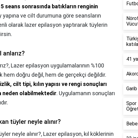
Futb
5 seans sonrasında batıkların renginin
üy yapına ve cilt durumuna göre seansların
Nörof
Vücut
li olarak lazer epilasyon yaptırarak tüylerin
irsin.
Türki
katıl
l anlarız?
41 ya
rız?,
Lazer epilasyon uygulamalarının %100
Akord
ek hem doğru değil, hem de gerçekçi değildir.
k, cilt tipi, kılın yapısı ve rengi sonuçları
Garib
a neden olabilmektedir
. Uygulamanın sonuçları
dır.
Spor 
Öğret
an tüyler neyle alınır?
Bebel
yler neyle alınır?,
Lazer epilasyon, kıl köklerinin