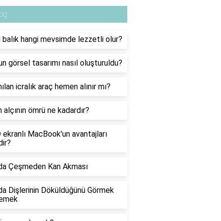
og
 balık hangi mevsimde lezzetli olur?
nun görsel tasarımı nasıl oluşturuldu?
ılan icralık araç hemen alınır mı?
 alçının ömrü ne kadardır?
ekranlı MacBook'un avantajları
dir?
da Çeşmeden Kan Akması
a Dişlerinin Döküldüğünü Görmek
emek