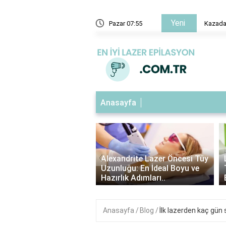
Yeni
ko nasıl yapılır?
Pazar 07:55
Kazadan
Anasayfa
‹
ndrite Lazer Tüy
Alexandrite Lazer Öncesi Tüy
me Süresi: Kaç Gün
Uzunluğu: En İdeal Boyu ve
Etkilerini Görebilirsin..
Hazırlık Adımları..
Anasayfa
Blog
İlk lazerden kaç gün 