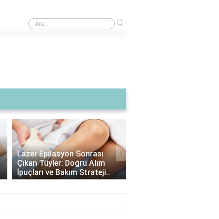
›
Kazadan sonra kasko nasıl yapılır?
›
Lazer Epilasyon Sonrası
Alexandrite Lazer: Hang
Çıkan Tüyler: Doğru Alım
Tipine Uygundur? |
İpuçları ve Bakım Strateji..
Alexandrite Lazer Hakkı