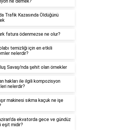
siyon ne demek?
a Trafik Kazasında Öldüğünü
ek
urk fatura ödenmezse ne olur?
labı temizliği için en etkili
mler nelerdir?
luş Savaşı'nda şehit olan örnekler
n hakları ile ilgili kompozisyon
leri nelerdir?
ır makinesi sıkma kaçuk ne işe
?
ziran'da ekvatorda gece ve gündüz
i eşit midir?