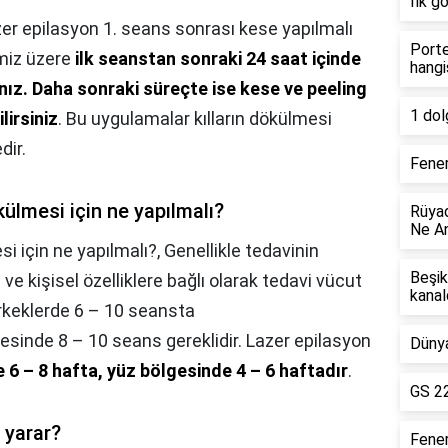
İlk g
er epilasyon 1. seans sonrası kese yapılmalı
Porte
miz üzere
ilk seanstan sonraki 24 saat içinde
hangi
nız.
Daha sonraki süreçte ise kese ve peeling
1 dol
lirsiniz
. Bu uygulamalar kılların dökülmesi
dir.
Fener
ülmesi için ne yapılmalı?
Rüyad
Ne An
i için ne yapılmalı?,
Genellikle tedavinin
Beşik
ve kişisel özelliklere bağlı olarak tedavi vücut
kanal
erkeklerde 6 – 10 seansta
sinde 8 – 10 seans gereklidir. Lazer epilasyon
Dünya
 6 – 8 hafta, yüz bölgesinde 4 – 6 haftadır
.
GS 22
 yarar?
Fene