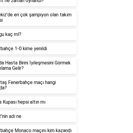
olf ne zaman oynandı?
kiz'de en çok şampiyon olan takım
si
gu kaç ml?
bahçe 1-0 kime yenildi
a Hasta Birini İyileşmesini Görmek
lama Gelir?
taş Fenerbahçe maçı hangi
da?
 Kupası hepsi altın mı
'nin adı ne
rbahçe Monaco maçını kim kazandı