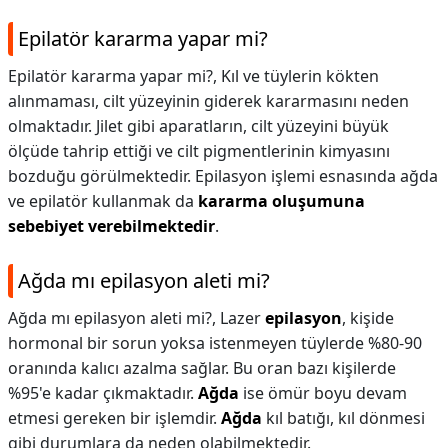
Epilatör kararma yapar mi?
Epilatör kararma yapar mi?,
Kıl ve tüylerin kökten
alınmaması, cilt yüzeyinin giderek kararmasını neden
olmaktadır. Jilet gibi aparatların, cilt yüzeyini büyük
ölçüde tahrip ettiği ve cilt pigmentlerinin kimyasını
bozduğu görülmektedir. Epilasyon işlemi esnasında ağda
ve epilatör kullanmak da
kararma oluşumuna
sebebiyet verebilmektedir
.
Ağda mı epilasyon aleti mi?
Ağda mı epilasyon aleti mi?,
Lazer
epilasyon
, kişide
hormonal bir sorun yoksa istenmeyen tüylerde %80-90
oranında kalıcı azalma sağlar. Bu oran bazı kişilerde
%95'e kadar çıkmaktadır.
Ağda
ise ömür boyu devam
etmesi gereken bir işlemdir.
Ağda
kıl batığı, kıl dönmesi
gibi durumlara da neden olabilmektedir.